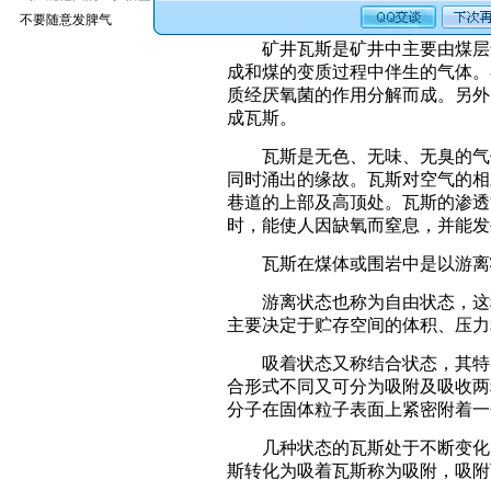
1.什么是矿井瓦斯？
不要随意发脾气
矿井瓦斯是矿井中主要由煤层气
成和煤的变质过程中伴生的气体。
质经厌氧菌的作用分解而成。另外
成瓦斯。
瓦斯是无色、无味、无臭的气体
同时涌出的缘故。瓦斯对空气的相对密
巷道的上部及高顶处。瓦斯的渗透
时，能使人因缺氧而窒息，并能发
瓦斯在煤体或围岩中是以游离
游离状态也称为自由状态，这种
主要决定于贮存空间的体积、压力
吸着状态又称结合状态，其特点
合形式不同又可分为吸附及吸收两
分子在固体粒子表面上紧密附着一
几种状态的瓦斯处于不断变化的
斯转化为吸着瓦斯称为吸附，吸附