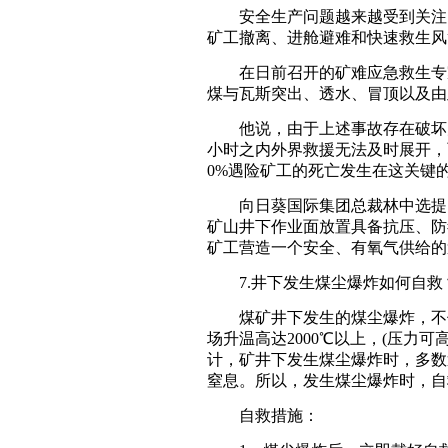
安全生产问题越来越受到关注。
矿工撤离、进舱避难和快速救生风
在日前召开的矿难应急救生专家
煤与瓦斯突出、透水、冒顶以及由
他说，由于上述事故存在破坏力
小时之内外界救援无法及时展开，
0%遇险矿工的死亡发生在这关键
向日葵国际集团总裁林中选提出，
矿山井下作业面放置具备抗压、防
矿工营造一个安全、有氧气供给的
7.井下发生煤尘爆炸如何自救
煤矿井下发生的煤尘爆炸，不但
场升温高达2000℃以上，(压力
计，矿井下发生煤尘爆炸时，多数
窒息。所以，发生煤尘爆炸时，自
自救措施：