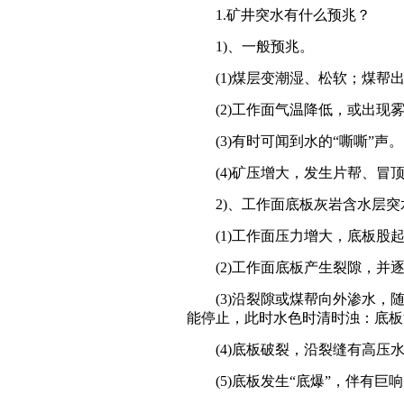
1.矿井突水有什么预兆？
1)、一般预兆。
(1)煤层变潮湿、松软；煤帮出
(2)工作面气温降低，或出现雾
(3)有时可闻到水的“嘶嘶”声。
(4)矿压增大，发生片帮、冒
2)、工作面底板灰岩含水层突
(1)工作面压力增大，底板股起，
(2)工作面底板产生裂隙，并
(3)沿裂隙或煤帮向外渗水，随
能停止，此时水色时清时浊：底板
(4)底板破裂，沿裂缝有高压水
(5)底板发生“底爆”，伴有巨