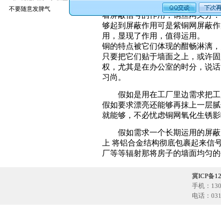
屏蔽信号为什么要用铜丝网，并
不要随意发脾气
着屏蔽信号的作用，铜丝网又分：
够起到屏蔽作用可是紫铜网屏蔽作
用，显现了作用，值得运用。
铜的特点被它们体现的酣畅淋漓，
只要把它们贴于墙面之上，或许固
权，尤其是在办公室的时分，说话
习尚。
假如是用在工厂里边需求把工厂
假如要求漂亮还能够再抹上一层腻
就能够，不必忧虑铜网氧化生锈影
假如需求一个长期运用的屏蔽房
上 将铝合金结构彻底包裹起来信
厂等等辐射那将房子的墙面均匀的
冀ICP备12
手机：1302
电话：0318