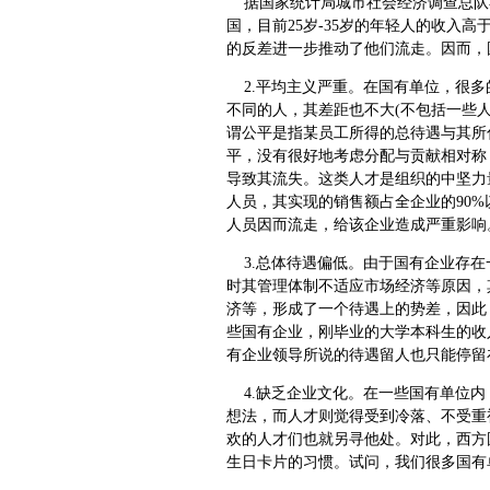
据国家统计局城市社会经济调查总队在
国，目前25岁-35岁的年轻人的收入
的反差进一步推动了他们流走。因而，
2.平均主义严重。在国有单位，很多
不同的人，其差距也不大(不包括一些
谓公平是指某员工所得的总待遇与其所
平，没有很好地考虑分配与贡献相对称
导致其流失。这类人才是组织的中坚力
人员，其实现的销售额占全企业的90
人员因而流走，给该企业造成严重影响
3.总体待遇偏低。由于国有企业存在
时其管理体制不适应市场经济等原因，
济等，形成了一个待遇上的势差，因此
些国有企业，刚毕业的大学本科生的收
有企业领导所说的待遇留人也只能停留
4.缺乏企业文化。在一些国有单位内
想法，而人才则觉得受到冷落、不受重
欢的人才们也就另寻他处。对此，西方
生日卡片的习惯。试问，我们很多国有