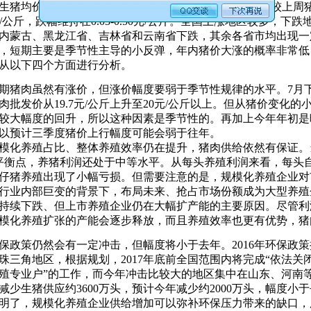
猪均价为14.70元/公斤，较昨日猪价上涨0.03元/公斤，较上周猪
17元/公斤，跌幅维持在0.03-0.50元/公斤。全国上涨地区较多
内蒙古、黑龙江省、吉林省和云南省下跌，其余各省市均出现一
，短期主要是季节性主导的小反弹，年内猪价大涨的概率非常低
从以下四个方面进行分析。
期猪肉虽然有涨价，但涨价幅度要弱于季节性规律的水平。7月
肉批发价从19.7元/公斤上升至20元/公斤以上。但从猪价变化
较大幅度的回升，所以这种因素是季节性的。再加上今年年初是
以预计三季度猪价上行幅度可能会弱于往年。
模化养殖占比、整体养殖效率仍在提升，猪肉供给依然有保证。当前
平衡点，养猪利润还处于中等水平。从每头养殖利润来看，每头自
仔猪养殖出现了小幅亏损。但需要注意的是，规模化养殖企业对
行业内部巨变的背景下，布局未来、抢占市场份额成为大型养殖
持续下跌、但上市养殖企业仍在大幅扩产能的主要原因。尽管利
模化养殖扩张的产能会逐步释放，而且养殖效率也更有优势，猪
保政策仍然会有一定冲击，但幅度将小于去年。2016年环保政
珠三角地区，根据规划，2017年底前全国范围内将完成“依法
殖专业户”的工作，而今年冲击比较大的地区集中在山东、河南等
减少生猪供应约3600万头，预计今年减少约2000万头，幅度
明了，规模化养殖企业供给增加可以弥补环保压力带来的缺口，