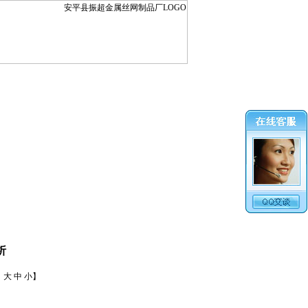
析
：
大
中
小
】