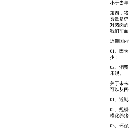
小于去年
第四，猪
费量是鸡
对猪肉的
我们前面
近期国内
01、因
少；
02、消
乐观。
关于未来
可以从四
01、近
02、规
模化养猪
03、环