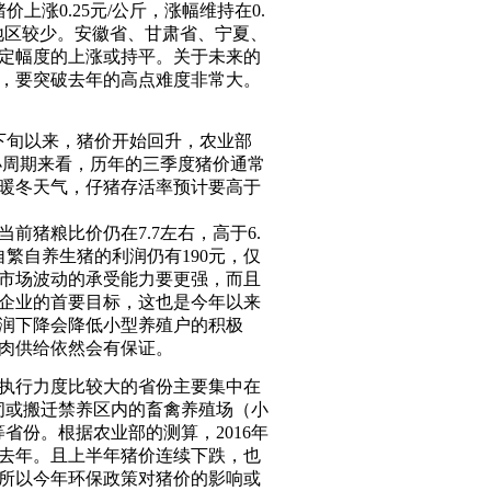
价上涨0.25元/公斤，涨幅维持在0.
，下跌地区较少。安徽省、甘肃省、宁夏、
定幅度的上涨或持平。关于未来的
，要突破去年的高点难度非常大。
下旬以来，猪价开始回升，农业部
的小周期来看，历年的三季度猪价通常
暖冬天气，仔猪存活率预计要高于
猪粮比价仍在7.7左右，高于6.
繁自养生猪的利润仍有190元，仅
市场波动的承受能力要更强，而且
企业的首要目标，这也是今年以来
润下降会降低小型养殖户的积极
肉供给依然会有保证。
策执行力度比较大的省份主要集中在
关闭或搬迁禁养区内的畜禽养殖场（小
省份。根据农业部的测算，2016年
小于去年。且上半年猪价连续下跌，也
所以今年环保政策对猪价的影响或