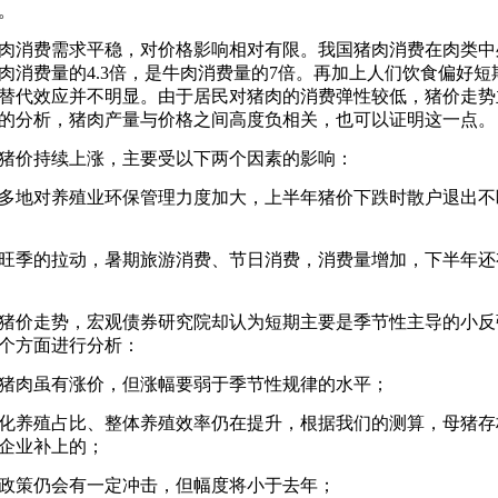
。
肉消费需求平稳，对价格影响相对有限。我国猪肉消费在肉类中处
肉消费量的4.3倍，是牛肉消费量的7倍。再加上人们饮食偏好
替代效应并不明显。由于居民对猪肉的消费弹性较低，猪价走势
的分析，猪肉产量与价格之间高度负相关，也可以证明这一点。
猪价持续上涨，主要受以下两个因素的影响：
为多地对养殖业环保管理力度加大，上半年猪价下跌时散户退出
费旺季的拉动，暑期旅游消费、节日消费，消费量增加，下半年
猪价走势，宏观债券研究院却认为短期主要是季节性主导的小反
个方面进行分析：
期猪肉虽有涨价，但涨幅要弱于季节性规律的水平；
模化养殖占比、整体养殖效率仍在提升，根据我们的测算，母猪
企业补上的；
保政策仍会有一定冲击，但幅度将小于去年；