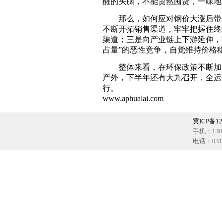
醒的头脑，不能贸然囤货，一味地
那么，如何应对钢价大涨后带来
不断开拓销售渠道，牢牢把握住终
渠道；三是向产业链上下游延伸，
占量”的恶性竞争，自觉维持价格
整体来看，在环保政策不断加大
产外，下半年还有大九召开，全运
行。
www.aphualai.com
冀ICP备12
手机：1302
电话：0318