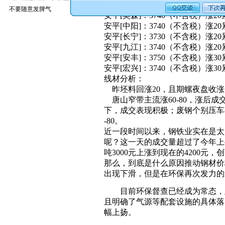
安平市场盘条价格：
不要随意发脾气
安平[奥森]：3740（不含税）涨20
安平[中阳]：3740（不含税）涨20
安平[长宁]：3730（不含税）涨20
安平[九江]：3740（不含税）涨20
安平[安丰]：3750（不含税）涨30
安平[宏兴]：3740（不含税）涨30
线材分析：
昨坯料回涨20，且期螺夜盘收涨
唐山窄带主流涨60-80，涨后
下，成交表现积极；废钢个别压车有跌
-80。
近一段时间以来，钢铁业实在是太
呢？这一天的成交量超过了今年上
吨3000元上涨到现在的4200
那么，到底是什么原因推动钢材价
出现下滑，但是在环保再次发力的
目前环保督查已经成为常态，此
且明确了气源等配套设施的具体落
幅上扬。