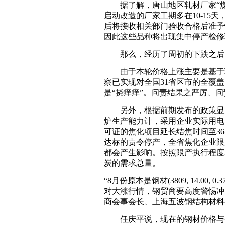
据了解，唐山地区轧材厂家“煤改
启动改造的厂家工期多在10-15
后将接收相关部门验收合格后准予
因此这些品种将出现集中停产检修
那么，经历了周初的下跌之后
由于本轮价格上涨主要是基于环
察已实现对全国31省区市的全覆盖
是“挠痒痒”。问责结果之严厉、
另外，根据前期发布的政策显示
炉生产能力计，采用企业实际用电
可证的焦化项目延长结焦时间至3
达标的责令停产，全省焦化企业限
都会产生影响。按照限产执行程度30
炭的需求总量。
“8月份原本是钢材(3809, 14.
对大涨行情，钢贸商要高度警惕冲
商会事会长、上海五波钢结构材料
任庆平说，现在的钢材价格与今年