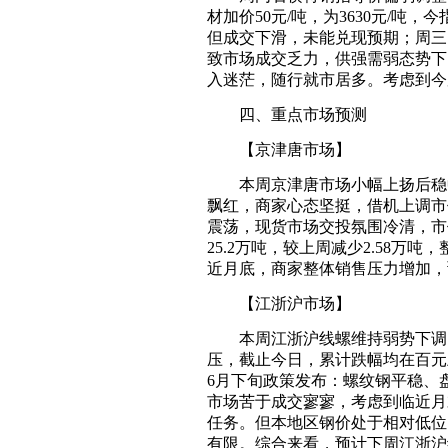
材加价50元/吨，为3630元/吨
但成交下滑，未能兑现预期；周三
致市场成交乏力，供强需弱态势下
入迷茫，随行就市居多。考虑到今
四、重点市场预测
【京津唐市场】
本周京津唐市场小幅上扬后稳中
飘红，商家心态坚挺，借机上调市
震荡，现货市场交投氛围冷清，市
25.2万吨，较上周减少2.58
近月底，商家整体销售压力增加，
【江浙沪市场】
本周江浙沪线螺维持弱势下调。
压，截止今日，累计跌幅均在百元
6月下旬政策发布：螺纹钢平稳、
市场苦于成交寥寥，考虑到临近月
任务。但本地区钢价处于相对低位
有限。综合来看，预计下周江浙沪