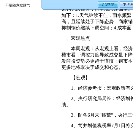
本周建材价格跌势普遍，跌幅50-
不要随意发脾气
采购无法跟进，价呈现加速回落。
如下：1.天气继续不佳，雨水频
高，且延续处于下降态势，商家销
抑制钢价继续下调空间；4.成本
一、宏观热点
本周宏观：从宏观上看，经济增
楼市看，调控力度导致成交量下降
发商投资势必更趋于谨慎；钢市本
更多地将取决于成交和心态。
【宏观】
1、经济参考报：宏观政策有必
2、央行研究局局长：经济增长
助。
3、防备6月末“钱荒”，央行三
4、简并增值税税率7月1日将