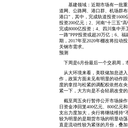
基建领域：近期市场有一批重大投
道网、公路网、港口群、机场群布
港口”，其中，完成轨道投资1600
投资200亿元；2、河南“十三五
完成8000亿投资；4、四川集中开
一路”PPP投资或超20万亿；6
期，2017年至2020年棚改将拉
关钢市需求。
预测
下周是6月份最后一个交易周，
从大环境来看，美联储加息进入
作，政策方面未见有明显的动作跟
度的拿捏与松紧的调配权依然在央
紧一下，大方向是不会轻易改变的
截至周五央行暂停公开市场操作
日资金净回笼400亿元、800亿
支出力度加大，央行将继续维持“
较为明显的是期货市场的明显动荡
直是流动性较为紧张的月份，叠加