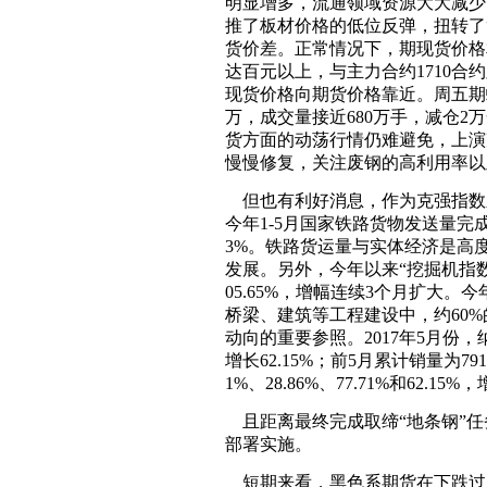
明显增多，流通领域资源大大减少
推了板材价格的低位反弹，扭转了
货价差。正常情况下，期现货价格
达百元以上，与主力合约1710
现货价格向期货价格靠近。周五期螺
万，成交量接近680万手，减仓
货方面的动荡行情仍难避免，上演
慢慢修复，关注废钢的高利用率以
但也有利好消息，作为克强指数
今年1-5月国家铁路货物发送量完成1
3%。铁路货运量与实体经济是高
发展。另外，今年以来“挖掘机指数
05.65%，增幅连续3个月扩大。
桥梁、建筑等工程建设中，约60
动向的重要参照。2017年5月份
增长62.15%；前5月累计销量为79
1%、28.86%、77.71%和62.1
且距离最终完成取缔“地条钢”任
部署实施。
短期来看，黑色系期货在下跌过