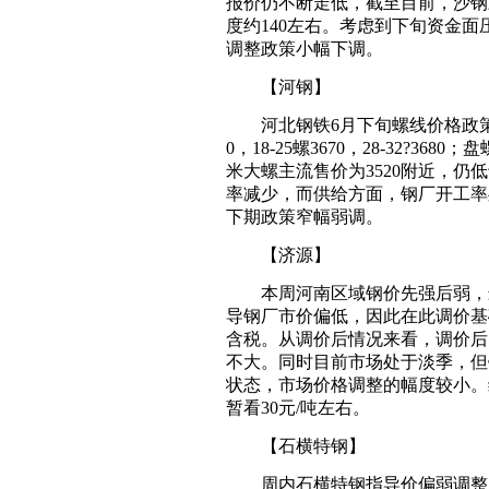
报价仍不断走低，截至目前，沙钢三
度约140左右。考虑到下旬资金
调整政策小幅下调。
【河钢】
河北钢铁6月下旬螺线价格政策：高线稳
0，18-25螺3670，28-32?36
米大螺主流售价为3520附近，
率减少，而供给方面，钢厂开工率
下期政策窄幅弱调。
【济源】
本周河南区域钢价先强后弱，最
导钢厂市价偏低，因此在此调价基础
含税。从调价后情况来看，调价后
不大。同时目前市场处于淡季，但
状态，市场价格调整的幅度较小。
暂看30元/吨左右。
【石横特钢】
周内石横特钢指导价偏弱调整，昨