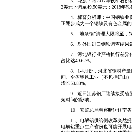
3、花旗：将2017年铁矿石价格
2美元下调至49.50美元；2018
4、标普分析师：中国钢铁业资产负
正逐步成为一个钢铁及有色金属的
5、“地条钢”清理大限将至，
6、对外国进口钢铁调查结果最
7、河北银行业严格执行差异化
占比达49.62%。
8、1-4月份，河北省钢材产量同
间。全省钢铁工业（不包括矿山）主营业
增长53.83%。
9、近日江苏钢厂陆续接受省级
短时间的影响。
10、安监总局明察暗访辽宁省钢
11、电解铝供给侧改革突然提
电解铝重点生产省份也可能开展电