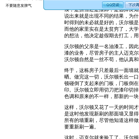
人生无处不商场，我们总是被一张
不要随意发脾气
候，是担当还是推卸，是选择良知
说出来就是出现不同的结果，为什
时得到的未必就是好的，沃尔顿是
而他的家里实在是太贫穷了，大学
的想法，他决定趁假期去打工，用
沃尔顿的父亲是一名油漆工，因此
漆的业务，尽管房子的主人迈克尔
沃尔顿自然是一丝不苟，他认真和
终于，这栋房子只差最后一面墙就
晒。做完这一切，沃尔顿长出一口
顿碰倒了支起来的门板，门板倒在
印。沃尔顿立即用切刀把漆印切掉
色调和原来的不一样，那新的一块
这样，沃尔顿又花了一天的时间才
是这时他发现新刷的那面墙又显得
所有的墙重刷，尽管他知道这样做
要重新刷一遍。
这时，迈克尔就来验工了。沃尔顿