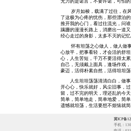
无力的是诺言，不要许诺，可怕的
岁月如梭，载满了过往，在风景
了这极为心疼的忧伤，那些漂泊的
推开我的心门，看过往流光，问谁
蹒跚的漫漫长路上，消磨出一道又
经心走过的身影，太多不灭的记忆
怀有坦荡之心做人，做人做事心
心放平，把事看轻，才会活的舒坦
心，人生苦短，千万不要活得太累
自己，无须戴上面具，逢场作戏，
豪迈，活得朴素自然，活得坦坦荡
人生坦坦荡荡清清白白，做事踏
开心心，快乐就好，风尘旧事，过
留，过不完的明天，理还乱的今天
简单，简单地走，简单地爱，简单
遗憾就坦荡，生活要想不烦恼就简
冀ICP备12
手机：1302
电话：0318