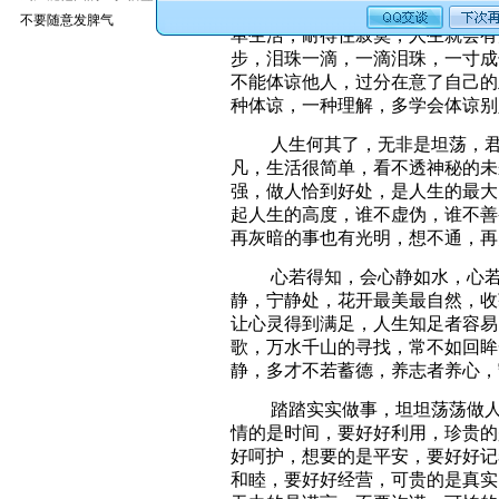
人生何其烦，做人要简单，简单
不要随意发脾气
单生活，耐得住寂寞，人生就会有
步，泪珠一滴，一滴泪珠，一寸成
不能体谅他人，过分在意了自己的
种体谅，一种理解，多学会体谅别
人生何其了，无非是坦荡，君子
凡，生活很简单，看不透神秘的未
强，做人恰到好处，是人生的最大
起人生的高度，谁不虚伪，谁不善
再灰暗的事也有光明，想不通，再
心若得知，会心静如水，心若平
静，宁静处，花开最美最自然，收
让心灵得到满足，人生知足者容易
歌，万水千山的寻找，常不如回眸
静，多才不若蓄德，养志者养心，
踏踏实实做事，坦坦荡荡做人，
情的是时间，要好好利用，珍贵的
好呵护，想要的是平安，要好好记
和睦，要好好经营，可贵的是真实