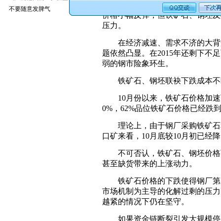
进入11月份，国内钢材市场仍然
不要随意发脾气
价格小幅反弹，但铁矿石、钢坯及
压力。
在经济减速、需求不济的大背景
题依然凸显。在2015年还剩下
弱的钢市险象环生。
铁矿石、钢坯联袂下跌成本不
10月份以来，铁矿石价格加速
0%，62%品位铁矿石价格已经跌到
理论上，由于钢厂采购铁矿石和焦
口矿来看，10月底较10月初已经降了
不可否认，铁矿石、钢坯价格下
甚至缺货带来的上涨动力。
铁矿石价格的下跌使得钢厂第三
市场机制为主导的化解过剩的压力
越紧的情况下仍在坚守。
如果资金链断裂引发大规模停产