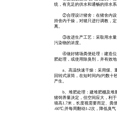
统，有充足的供水和通畅的排水系
②合理设计猪舍：在猪舍内设计
持舍内干燥，对猪只进行调教，定
离。
③改进生产工艺：采取用水量少
污染物的浓度。
④做好猪场粪便处理：建造位置
肥处理，或使用除臭剂，并有效地
a、高温快速干燥：采用煤、重
回转式滚筒，在短时间内(约数十秒
产生。
b、堆肥处理：建堆肥棚及堆肥处
猪饲养量决定，但空间应大，利于
墙高1.7米，长度视需要而定、
-60℃;并每周翻动1-2次，降