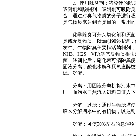
c、使用除臭剂：猪粪便的除臭
吸附剂和酸制剂、吸附剂可吸附臭
合，通过对臭气物质的分子进行吸
臭气物质来达到除臭目的、常用的
化学除臭可分为氧化剂和灭菌剂
臭或无臭物质、Ritter(1989)报道，
发生。生物除臭主要指活菌制剂，
NH3、H2S、VFA等恶臭物质
菌，经训化后，硝化菌可清除粪便
固液分离，酸化水解和厌氧发酵技
滤、沉淀。
分离：用固液分离机将污水中固
理，而污水自然流入进料口进入下
分解、过滤：通过生物滤塔使分
膜来分解污水中的有机物，以达到
沉淀：可使50%左右的悬浮物下