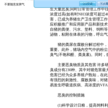
中，一般一个年产万头肉猪的养猪
不要随意发脾气
生大量恶臭;同时日常管理工作中
浓度过高(如有时NH3浓度可超过
害，已成为养猪生产卫生管理工作
应积极推广和应用新产品和新技术
自猪的粪便、污水、垫料、饲料等
泌物，粘附在体表的污物，呼出气中
猪的粪尿在腐败分解过程中，蛋
重要。此外，猪场内空气中的粉尘
臭气(不饱和醛、粪臭素)。同时
主要恶臭物质及其危害 许多研
臭成分有230种、其中对猪危害最大
危害已经为众多养殖户熟知，在此介绍
有强烈的刺激性、腐败臭味，对猪
易发生呼吸道疾病、高浓度的VF
恶臭的控制措施
(1)科学设计日粮，提高饲料