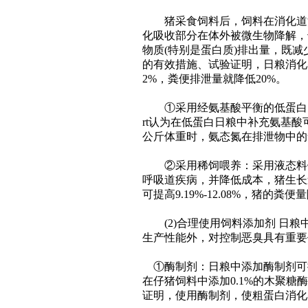
猪采食饲料后，饲料在消化道消化
化吸收部分在体外被微生物降解，
物质(特别是蛋白质)排出量，既
的有效措施、试验证明，日粮消化率
2%，粪便排泄量就降低20%。
①采用经氨基酸平衡的低蛋白日
rt认为在低蛋白日粮中补充氨基酸可使
公斤体重时，氨态氮在排泄物中的
②采用稀饲喂养：采用液态料饲
呼吸道疾病，并降低成本，猪生长
可提高9.19%-12.08%，猪的粪
(2)合理使用饲料添加剂 日粮
生产性能外，对控制恶臭具有重要
①酶制剂：日粮中添加酶制剂可提高氮
在仔猪饲料中添加0.1%的木聚糖酶，
证明，使用酶制剂，使粗蛋白消化