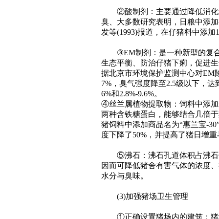
②酸制剂：主要通过降低消化道
臭、大多数研究表明，日粮中添加
发等(1993)报道，在仔猪料中添加
③EM制剂：是一种新型的复合
生态平衡、防治仔猪下痢，促进生
据北京市环境保护监测中心对EM除
7%，臭气强度降至2.5级以下，达到
6%和2.8%-9.6%。
④丝兰属植物提取物：饲料中添加
两种含铁糖蛋白，能够结合几倍于
猪饲料中添加商品名为“惠兰宝-3
度下降了50%，并提高了猪日增
⑤沸石：沸石孔道体积占沸石体
因而可降低猪舍有害气体的浓度、据
水分与臭味。
(3)加强猪场卫生管理
①正确设置猪场内的建筑：猪场