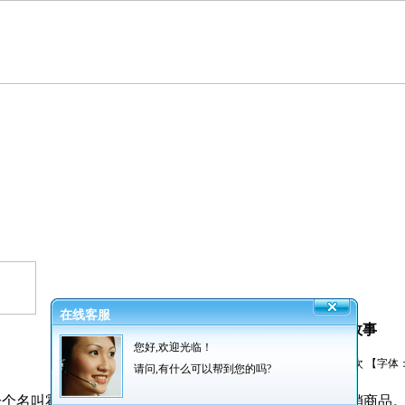
在线客服
善行结善果，一杯牛奶的故事
您好,欢迎光临！
发布者：振超网业 发布时间：2015/10/20 阅读：
931
次 【字体
请问,有什么可以帮到您的吗?
个名叫霍华德的贫穷男孩为了攒够学费正挨家挨户地推销商品