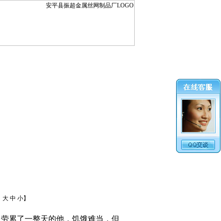
：
大
中
小
】
。劳累了一整天的他，饥饿难当，但