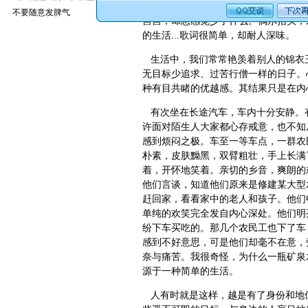
有一首歌,简单的快乐,是这样唱的：
不要随意发脾气
营营，却总感觉少了什么。偶尔抬头，
的生活...歌词很简单，却耐人深味。
生活中，我们常常艳羡着别人的锦衣
无目标少追求、过苦行僧一样的日子。
种有目共睹的优越感。其结果只是在内
有次坐在长途汽车，车内十分安静。
许面对陌生人大家都心存戒意，也不知
感到烦闷之极。车至一等车点，一群农
朴素，皮肤黝黑，双臂粗壮，手上长满
着，开怀地笑着。亲切的乡音，爽朗的
他们言谈，知道他们原来是修建某大型
赶回家，看看家中的老人和孩子。他们
单纯的欢笑完全发自内心深处。他们明
纷下车买吃的。那几个农民工也下了车
感到不好意思，可是他们却毫不在意，
奈与痛苦。我很奇怪，为什么一瓶矿泉
源于一种简单的生活。
人有时就是这样，越是有了身份和地