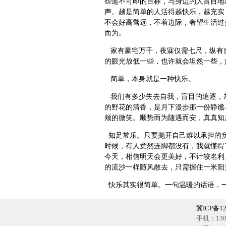
些遥不可即的目标，与身边的人盲目地
声。越是简单的人活得越快乐，越充实
不会好高骛远，不着边际，奢望生活过
而为。
家有豪宅万千，夜寐仅需七尺，纵有
的眼光放低一些，也许就会坦然一些，
简单，本身就是一种快乐。
我们有多少失去自我，盲目的追逐，
的野花的清香，是月下漫步那一份静谧
颊的微笑。顺势而为随遇而安，真真知
知足常乐。只要抛开自己难以承担的负
时候，有人竟然连脚都没有，我就懂得
今天，相信明天会更美好，不计较名利
的流沙一样随风散去，只需握住一米阳
快乐其实很简单。一句温暖的话语，一
冀ICP备12
手机：1302