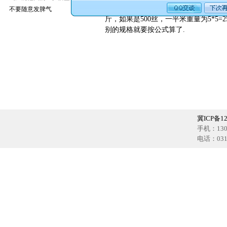
网孔，这里有窍门，口算即可估算出重量。
不要随意发脾气
斤，如果是500丝，一平米重量为5*5=
别的规格就要按公式算了.
冀ICP备12
手机：1302
电话：0318