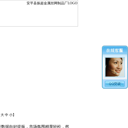
：
大
中
小
】
济数据向好提振，市场氛围稍显轻松，然