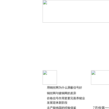
用铜丝网为什么屏蔽信号好
铜丝网与镀铜网的差异
价格信号作用更要完善养猪业
发展迎来新阶段
去产能他国的经验借鉴
7月份第