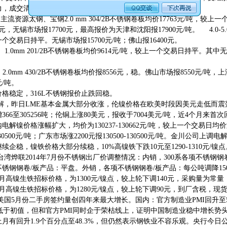
力，成交清淡，商家多观望，不敢贸然涨价。
 主流资源太钢、宝钢2.0 mm 304/2B不锈钢卷板均价17763元/吨，较
0元，无锡市场报17700元，最高报价为天津和沈阳报17900元/吨。 4.0-5.0m
个交易日持平。无锡市场报15700元/吨；佛山报16400元。
 1.0mm 201/2B不锈钢卷板均价9614元/吨，较上一个交易日持平。其中
 2.0mm 430/2B不锈钢卷板均价报8556元，稳。佛山市场报8550元/吨，
元/吨。
格稳定，316L不锈钢报价止跌回稳。
解，昨日LME基本金属大部分收涨，伦镍价格在欧美时段因美元走低而震荡上涨
366至305256吨；伦铜上涨80美元，报收于7004美元/吨，近4个月来首次
电解镍价格涨幅扩大，均价为130237-130662元/吨，较上一个交易日均价
130500元/吨；广东市场涨2200元报130500-130500元/吨。金川公司上调电解镍
续企稳，镍铁价格大部分续稳，10%高镍铁下跌10元至1290-1310元/镍点
台湾烨联2014年7月份不锈钢出厂价调整情况：内销，300系各项不锈钢钢卷
不锈钢钢卷/板产品：平盘。外销，各项不锈钢钢卷/板产品：每公吨调降15
月高镍生铁招标价格，为1300元/镍点，较上轮下调140元，采购量为常
月高镍生铁招标价格，为1280元/镍点，较上轮下调90元，到厂含税，现
美国5月份二手房签约量创四年来最大增长。国内：官方制造业PMI回升至5
虽低于初值，但和官方PMI同时企于荣枯线上，证明中国制造业稳中增长势
月有回升1.9个百分点至48.3%，但仍然表示钢铁业不容乐观。央行今日公