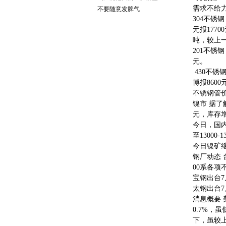
需求不给
不要随意发脾气
304不锈钢
元报1770
吨，较上一
201不锈钢
元。
430不锈钢
博报8600
不锈钢管价
镍市 据了
元，库存增
今日，国内
至13000-
今日镍矿继
钢厂动态 
00系各项
宝钢出台7
太钢出台7
消息概要 
0.7%，
下，虽较上