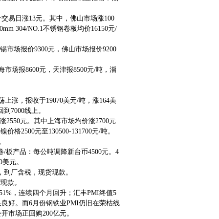
上一个交易日涨13元。其中，佛山市场涨100
m 304/NO.1不锈钢卷板均价16150元/
无锡市场报价9300元，佛山市场报价9200
上海市场报8600元，天津报8500元/吨，淄
，报收于19070美元/吨，涨164美
回到7000线上。
涨2550元。其中上海市场均价涨2700元
价格2500元至130500-131700元/吨。
。
/板产品：每公吨调降新台币4500元。4
0美元。
量，到厂含税，现货现款。
货现款。
1%，连续四个月回升；汇丰PMI终值5
头良好。而6月份钢铁业PMI仍旧在荣枯线
开市场正回购200亿元。