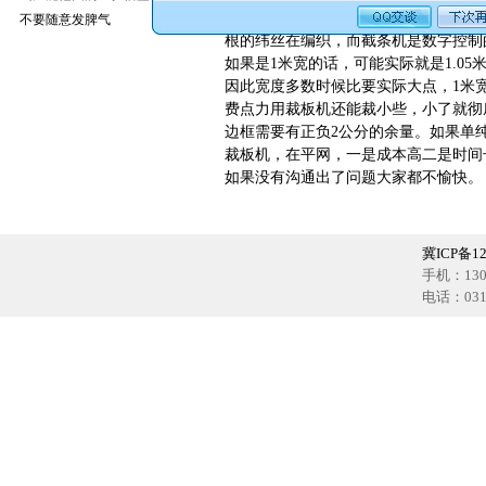
度的尺寸要求是很难保证的，为什么呢
不要随意发脾气
根的纬丝在编织，而截条机是数字控制
如果是1米宽的话，可能实际就是1.0
因此宽度多数时候比要实际大点，1米宽
费点力用裁板机还能裁小些，小了就彻
边框需要有正负2公分的余量。如果单
裁板机，在平网，一是成本高二是时间
如果没有沟通出了问题大家都不愉快。
冀ICP备12
手机：1302
电话：0318