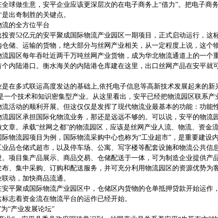
全球做生意，安平企业应该更深层次的在电子商务上“借力”。把电子商务从
才是出奇制胜的关键点。
物流的全方位平台
，总投资52亿元的安平聚成国际物流产业园区一期项目，正式启动运行，
内仓储、运输的货物，绝大部分与丝网产业相关，从一定程度上说，这个
物流园区每年吞吐近两千万吨丝网产业货物，成为华北物流通道上的一个
首个内陆港口。衡水海关的内陆港仓库建在这里，出口丝网产品在安平就
业是在多式联运高度发达的基础上,依托电子信息等高新技术发展起来的新
又是一个技术和知识密集型产业。从这里看出，安平已经把物流园区联系产
物流活动的顺利开展。但这仅仅是发挥了现代物流业最基本的功能：功能
物流园区承担国际化物流业务，那还是远远不够的。可以说，安平的物流
做文章。承载“丝网之都”的物流园区，应该是丝网产业人流、物流、资金
国际物流园项目为例，国际物流采购中心也称为“工业超市”，是重要建设
工业品仓储式超市，以及停车场、公寓、写字楼等配套设施和物流公共信
设。项目集产品展示、商品交易、仓储配送于一体，可为制造企业提供产
发布、集中采购、订购和配送服务，并可充分利用物流园区的资源优势为
业联动，加快商品流通。
在安平聚成国际物流产业园区中，仓储区内货物的仓单抵押贷款开始运作
这标志着资金流在物流平台的运作已经开始。
”为“产业发展论坛”