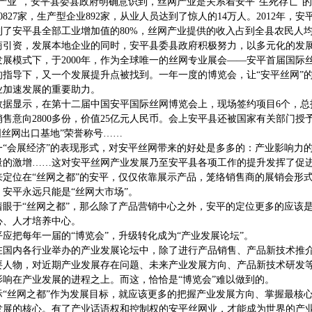
家产业”，安平县委县政府明确意识到，丝网产业是关系着安平“生死存亡”
0827家，生产型企业892家，从业人员达到了惊人的14万人。2012年，
到了安平县全部工业增加值的80%，丝网产业提供的收入占到全县农民人均
商引资，发展本地企业的同时，安平县委县政府积极努力，以多元化的发
发展模式下，于2000年，作为全球唯一的丝网专业展会——安平首届国际
的指导下，又一个发展提升点被找到。一年一度的博览会，让“安平丝网”
业加速发展的重要助力。
据显示，在第十二届中国安平国际丝网博览会上，现场签约项目6个，总投资3
售意向2800多份，价值25亿元人民币。会上安平县还被国家有关部门授予
国丝网出口基地”荣誉称号……
一“会展经济”的表现形式，对安平丝网带来的好处是多多的：产业影响力的
量的激增……这对安平丝网产业发展乃至安平县各项工作的提升发挥了促
来定位在“丝网之都”的安平，仅仅依靠展示产品，笼络销售商的展销会形
安平永远只能是“丝网大市场”。
着眼于“丝网之都”，那么除了产品营销中心之外，安平的定位更多的应该
心、人才培养中心。
应把每年一届的“博览会”，升级转化成为“产业发展论坛”。
在国内各行业举办的产业发展论坛中，除了进行产品销售、产品新技术推
要人物，对近期产业发展存在问题、未来产业发展方向、产品新技术研发
影响在产业发展的进程之上。而这，恰恰是“博览会”难以做到的。
际“丝网之都”作为发展目标，就应该更多的把握产业发展方向、掌握最核
发展的核心。有了产业话语权和控制权的安平
丝网
业，才能成为世界的产