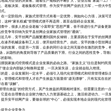
然地成为企业的决策者。随着生产规模的不断扩大，企业沿着“家庭—工厂
化、老板决策、老板集权式管理。作为安平丝网产业的主力军，一些大中
模式。
，在一定阶段内，家族式管理方式有着一定优势，例如向心力强，决策可
模，这种“家长权威”管理模式便不再适用，甚至会阻碍企业发展。
调查中，很多人把企业老板“小富即安”思想严重，舍不得进行生产设备更
低价竞争等归纳为安平县丝网企业家族式管理的“通病”。
最近几年，安平丝网产品频繁遭到国外反倾销，主要原因在于安平的丝网
人在凑齐机械设备和工人后，便开始经营生产。由此，安平的微小型丝网
产业的发展，但是另一方面，众多的同行企业之间无疑存在激烈的竞争，有
市场，从隐性的角度则导致了产品质量的下滑。行业之间的恶性竞争，导致
坏的影响。
面摆脱家族式经营模式是企业发展的必由之路。“家族主义”往往是制约民
理”使企业内部缺少制衡和监督，一旦决策失误，企业就会陷入绝境。
应的是，企业发展到一定水平，必须引入现代化管理模式和经营管理者队
为，管理模式和管理人才在产生效益方面显得“虚无缥缈”，只有实实在在
在着“误解”。
“管理出效益”的经营方式，其产生效益的周期相对漫长。但需要注意的一
，它是在合理整合企业财力物力人力资源基础之上，激活前进动力。一旦
，提升安平丝网产业，要做全球的“中心”，必须实现本地企业的现代化管
。
务提升企业竞争力