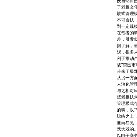
便自然而
了老板文
族式管理
不可否认
到一定规
在笔者的
差，引发
据了解，
观，很多
利于推动
战”突围
带来了极
从另一方
人治化管
与之相对
些老板认
管理模式存
的确，以
脉络之上
显而易见
戏大戏的
以电子商