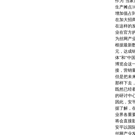
作为“当
生产摊点1
增加值占
在加大招
在这样的
业在官方
为丝网产
根据最新数
元，达成销
体”和“中
博览会这
接，营销
但是把未
那样下去，
既然已经
的研讨中
因此，安平
据了解，
业界各重
将会直接
安平以国
丝网产业