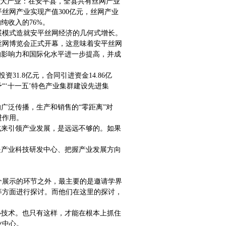
的大产业：在安平县，全县共有丝网产业
安平丝网产业实现产值300亿元，丝网产业
纯收入的76%。
展模式造就安平丝网经济的几何式增长。
丝网博览会正式开幕，这意味着安平丝网
的影响力和国际化水平进一步提高，并成
1.8亿元，合同引进资金14.86亿
“‘十一五’特色产业集群建设先进集
广泛传播，生产和销售的“零距离”对
进作用。
式来引领产业发展，是远远不够的。如果
是产业科技研发中心、把握产业发展方向
介展示的环节之外，最主要的是邀请学界
等方面进行探讨。而他们在这里的探讨，
心技术。也只有这样，才能在根本上抓住
业中心。