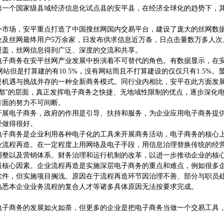
第一个国家级县域经济信息化试点县的安平县，在经济全球化的趋势下，
外市场，安平重点打造了中国搜丝网国内交易平台，建设了庞大的丝网数
业及丝网最终用户5万余家，日发布供求信息近万条，日点击量数万多人次
覆盖，丝网信息得到广泛、深度的交流和共享。
电子商务在安平丝网产业发展中扮演着不可替代的角色。有数据显示，在
有网站但是打算建的有10.5%，没有网站而且不打算建设的仅仅只有1.5
是机遇与挑战并存的一种全新商务模式。同行业内相比，安平在此方面发
之都”的层面，真正发挥电子商务之快捷、无地域性限制的优点，逐步深化
方面的努力不可间断。
开展电子商务，政府的作用是引导、扶持和服务，为企业应用电子商务提
经做得很好。
电子商务是企业利用各种电子化的工具来开展商务活动，电子商务的核心
业流程再造。在一定程度上用网络及电子手段，用信息治理替换传统的经
调整以及营销体系、财务治理和运行机制的改革，以进一步推动企业的核
最核心因素。企业流程再造是实施深层电子商务的重点和难点，例如很多
软件，但实施项目搁浅。原因在于流程再造环节因治理不善、部分与职员
熟悉本企业业务流程的复合人才等诸多具体原因无法按要求完成。
电子商务的发展如火如荼，但更多的企业是把电子商务当做一个交易工具