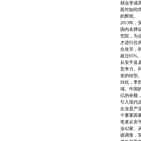
就会变成
面对如此
的辉煌。
2013年
国内名牌设
究院，为企
才进行住
合攻关，研
超过65%
从安平县
竞争力。
造的转型
对此，李
域。中国的
亿的份额
引入现代
企业是产
个重要因
笔者从安平
业42家
据调查，