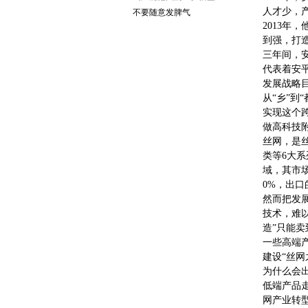
人才少，
不要随意发脾气
2013
到强，打
三年间，
代表着安
发展战略
从“乡”到
实现这个
做高科技
丝网，是
类等6大
域，其市
0%，出
然而把发
技术，难
造”只能
一些高端
建设“丝网
为什么会
低端产品
网产业转