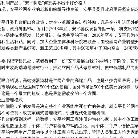
高利润产品，“安平制造”何愁卖不出个好价格！
情况，安平丝网企业的老板们纷纷寻找良策，安平县委县政府更是坚定信
，安平县委县政府出台政策，对企业革新设备进行补贴，凡是企业引进国外
备，政府补贴5%。预计到2013年底，安平县仅设备补贴一项，将支出
业搭建技术研发、技术引进、技术共享的平台。2010年至今，安平县为企
房和生活补贴。同时，加大企业主体和科研院校联合，围绕丝网产业转型
发各类新产品87项、新工艺120多项，其中56项填补了国内空白，24
。
县委书记李哲民处，笔者得到了一份“安平发展自我”的材料：下阶段，安
同时主攻高端滤器滤材行业，推动丝网产品从做原材料、做中低端制品向
。
哲民介绍说，高端滤器滤材是丝网产业的高端产品，也是科技含量最高，
市场现在已经达到了500个亿的份额，国外市场是500个亿美元的份额。
，这是一个最大的短板，也是最急需改变的一个方面。
企业管理模式
业的细胞，它的发展是决定整个产业系统生死存亡的关键。就安平县丝网
素不可忽视：改变家族式管理模式，引进现代化管理机制。
县政府得到这样一组数据：安平丝网工商注册户为4445家，其中个体工商户
。从这组数据上看，个体工商户有着近72%的占比。而个体工商户，恰恰是
安平的丝网生产厂最初多以个体工商户形式出现，管理人员和工人均为家