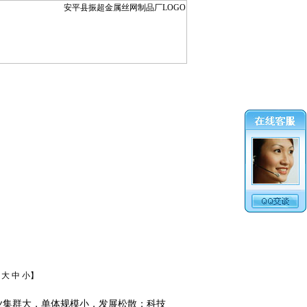
：
大
中
小
】
业集群大，单体规模小，发展松散；科技