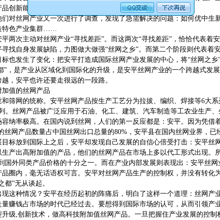
产品创新能力低；没有工业园区，抑制企业成长等弊端。
年，他们对丝网产业又一次进行了调查，发现了急需解决的问题：如何优中生
造特色产业集群……
安平两次主动对丝网产业“寻找差距”。而这两次“寻找差距”，恰恰代表着
平寻找自身发展缺陷，力图做大做强“丝网之乡”。而第二个阶段则代表着
目标也发生了变化：把安平打造成国际丝网产业发展的中心，将“丝网之乡”
“都”，是产业从区域化到国际化的升级，是安平丝网产业的一个跨越式发
跨越，安平也许还要走很远的一段路。
附加值的丝网产品
丝和筛网的统称。安平丝网产品按生产工艺分为拉拔、编织、焊接等6大系
系列。丝网产品被广泛应用于石油、化工、建筑、汽车制造等工农业生产、
场容纳率极高。在国内说到丝网，人们的第一反应都是：安平。因为凭借着
口的丝网产品数量占中国丝网出口总量的80%，安平县在国内丝网业界，已
展目标放到国际上之后，安平却发现自己发展的自信心倍受打击：安平丝
以生产出高附加值的产品，他们的丝网产品在市场上多以代工形式出现。所
卖到国外同类产品价格的十分之一。而在产业内部发展则表现出：安平丝网
产品圈内，毫无话语权可言。安平对丝网产品生产的控制权，并没有转化
之都”无从谈起。
出现这种情况？安平在经历起初的阵痛后，明白了这样一个道理：丝网产
走量赚钱占市场的时代已经过去。要想得到国际市场的认可，从而引领产
型升级,创新技术，做高科技附加值丝网产品。一旦把握住产业发展的控制