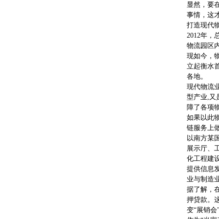
显然，要在
事情，这
打造现代
2012年
物流园区
现如今，
立起衡水
各地。
现代物流
型产业,
障了各项
如果以此
链服务上
以南方某
展示厅、
化工程建
提供信息
业与制造
据了解，
押贷款。
变“展销会