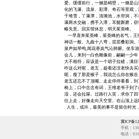
爱。缓缓前行，一侧是峭壁，一侧是山
化的飞瀑、流泉、彩潭、奇石等景观，
千堆雪，丫瀑潭，清漪池，水帘洞，不
瀑两水交融，携手入潭，耳鬓厮磨，窃
略失意。回宾馆休息，明天茱萸峰。
一早直奔茱萸峰，茱萸峰的名气，王
神话一般。九曲十八弯，层层叠彩洞。
泉声如琴鸣,闻花香岚气沁肺腑。坐车
会儿，来到一白色雕像前，翩翩一少年
大不相符，应该是一个胡子拉碴，满目
咋这么对呢，老五，趁着还没老快去买
呢，瘦了那是猴子，我说怎么你在猴谷
老五还忘不了顶嘴。走走停停看看，到
椅上，口中念念有词，王维老爷子到了
湿，还会拉屎。过路行人笑，求你了四
往上走，好像走向天空里。在山顶上远
人生，或许，最美的事不是留住时光
冀ICP备12
手机：1302
电话：0318