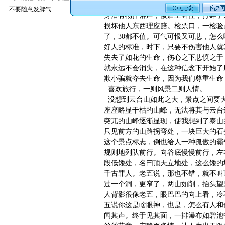
老五说去玩几天吧，放松一下心情，
不要随意发脾气
身后有物掉落声，被店主叫住，打碎了
损坏他人东西理应赔。检票口，一检验员
了，30都不值。可气可恨又可悲，怎
好人的标准，时下，只要不伤害他人就
失去了如花的生命，伤心之下悲愤之于
就永远不会消失，在这种信念下开始了
欺小骗就夺去生命，因为我们尊重生命
喜欢旅行，一则风景二则人情。
没想到云台山如此之大，景点之间要大
座座略显干枯的山峰，无法将其与云台
突兀的山峰逐渐显现，使我想到了泰山
只见前方的山路拐弯处，一块巨大的石
这个景点标志，倒也给人一种孤傲的霸
规则地列队前行。向谷底慢慢前行，左
段低矮处，名曰顶天立地处，这么矮的
千古罪人。老五说，那也不错，就不叫
过一个洞，更窄了，两山如削，抬头望
人背影很像老五，眼巴巴的向上看，冷
五说你这是啥眼神，也是，怎么有人和
闻其声。终于见其面，一排瀑布如碧池