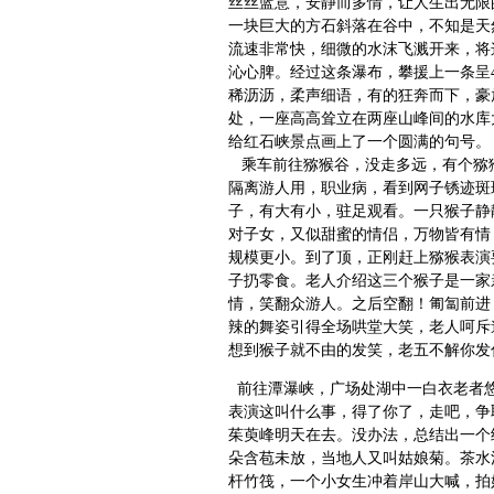
丝丝蓝意，安静而多情，让人生出无限
一块巨大的方石斜落在谷中，不知是天
流速非常快，细微的水沫飞溅开来，将
沁心脾。经过这条瀑布，攀援上一条呈
稀沥沥，柔声细语，有的狂奔而下，豪
处，一座高高耸立在两座山峰间的水库
给红石峡景点画上了一个圆满的句号。
乘车前往猕猴谷，没走多远，有个猕
隔离游人用，职业病，看到网子锈迹斑
子，有大有小，驻足观看。一只猴子静
对子女，又似甜蜜的情侣，万物皆有情
规模更小。到了顶，正刚赶上猕猴表演
子扔零食。老人介绍这三个猴子是一家
情，笑翻众游人。之后空翻！匍匐前进
辣的舞姿引得全场哄堂大笑，老人呵斥
想到猴子就不由的发笑，老五不解你发
前往潭瀑峡，广场处湖中一白衣老者悠
表演这叫什么事，得了你了，走吧，争
茱萸峰明天在去。没办法，总结出一个
朵含苞未放，当地人又叫姑娘菊。茶水
杆竹筏，一个小女生冲着岸山大喊，拍