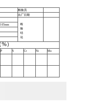
检验员
出厂日期
检
05mm
验
结
论
（%）
P
S
Cr
Ni
Mo