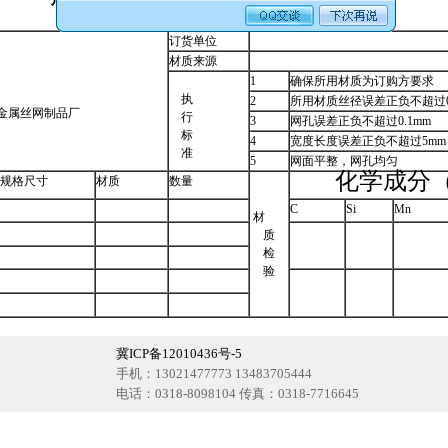
订货单位
材质来源
1
确保所用材质为订购方要求
执
2
所用材质丝径误差正负不超过0.
金属丝网制品厂
行
3
网孔误差正负不超过0.1mm
标
4
宽度长度误差正负不超过5mm
准
5
网面平整，网孔均匀
化学成分
规格尺寸
材质
数量
C
Si
Mn
材
质
检
验
冀ICP备12010436号-5
手机：13021477773 13483705444
电话：0318-8098104 传真：0318-7716645