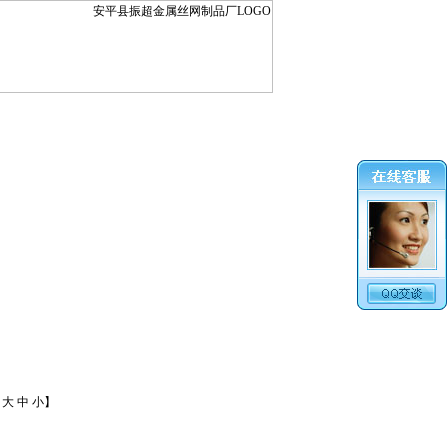
：
大
中
小
】