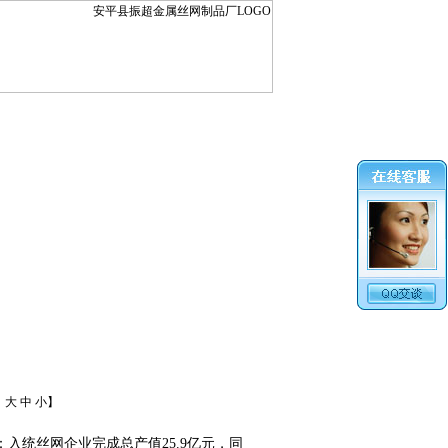
：
大
中
小
】
入统丝网企业完成总产值25.9亿元，同