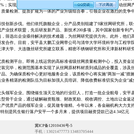
.1%；实现主营业务收入22.2亿元，同比增长26.9%。近年来，为推动
、质量检测、提质扩规为一体的产业升级组合拳，引领企业在激烈的竞争
创新步伐。他们依托旗舰企业，分产品类别组建了9家丝网研究所，联
成产业技术联盟，先后研发新产品、新技术200多项，其中国家创新专利产
题，筛选出企业亟待解决的技术难题，为丝网研究提供方向。此外，他们
研发合作。目前，安平县大鹏工业网带公司与清华大学环境科学与工程学
天津大学、大连微丝研究所建立联系，精密不锈钢研究所和天津新材料研
检测平台。即将上线运营的高标准省级丝网质量检测中心，投入资金近千
装完毕，检测范围基本实现了从丝网原材料材质到成品的全覆盖，涉及丝网6
产品。为确保质检中心更好地服务企业，该质检中心将实施“两加一减”措
造业务精湛的检测队伍为目标加强人员培训、降低收费标准切实为企业“减
领军企业。围绕催生顶天立地的行业巨人，打造一批企业航母，安平县坚
长型骨干企业，通过破解融资瓶颈、财政奖励、税收调控、土地出让金返
生产优质产品的领军企业，促其做专做精。今年以来，各金融机构大力支
元，特别是民生银行落户安平一个多月来，提供项目融资贷款已达4.34亿元
冀ICP备12010436号-5
手机：13021477773 13483705444