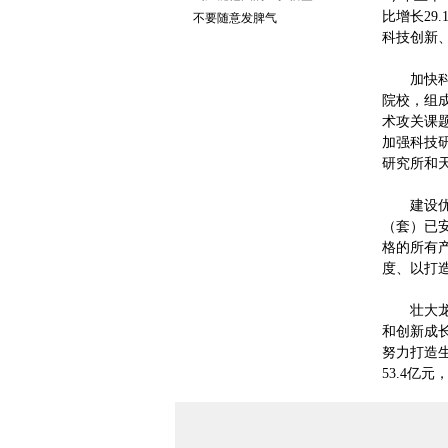
比增长29
不要随意发脾气
科技创新
加快科技
院校，组
术攻关课
加强科技
研究所和
建设优质
（套）已安
格的所有
度、以打
壮大龙头
和创新成
努力打造
53.4亿