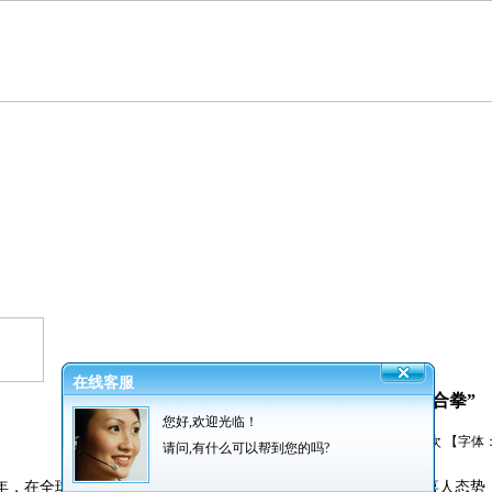
在线客服
安平县打好丝网产业升级“组合拳”
您好,欢迎光临！
发布者：振超网业 发布时间：2012/9/19 阅读：
1890
次 【字体
请问,有什么可以帮到您的吗?
年，在全球经济普遍下滑的不利形势下，安平
丝网
产业却呈现出喜人态势：