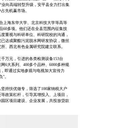
丝网产业向高端转型升级，安平县全力打出集
中占先机赢市场。
合上海东华大学、北京科技大学等高等
品60多项。他们还在全县范围内征集技
高度重视与科研单位、科研院校的沟通，
院已达成聚酯污泥脱水网研发协议，微丝
究所、西北有色金属研究院建立联系。
万元，引进的各类检测设备153台
大系列、400多个品种、6000多种规
施，即通过实地参观与电视加大宣传力
负”。
持扶优做专，筛选了100家纳税大户
还等政策杠杆，引导其增投入、上项目，
持园区项目建设、企业发展，共投放贷款