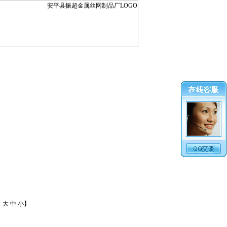
：
大
中
小
】