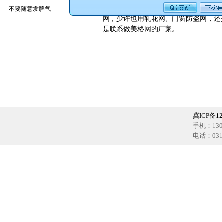
说，是有一些通性的，用这种产品也可
不要随意发脾气
网，少许也用轧花网。门窗防盗网，还
是联系做美格网的厂家。
冀ICP备12
手机：1302
电话：0318