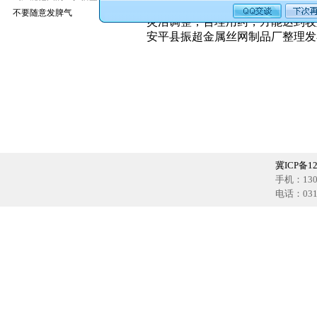
猪病的治疗过程是一个辩证施药的
不要随意发脾气
灵活调整，合理用药，方能达到较
安平县振超金属丝网制品厂整理发布http:/
冀ICP备12
手机：1302
电话：0318