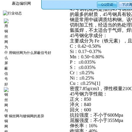
裹边编织网
45号钢
轧花网
是指用45号钢
的最多的材质，45号钢具有
钢是常用中碳调质结构钢。该
切削加工性，经适当的热处理
氩弧焊，不太适合于气焊。焊
45号钢化学成分：
主要成分为 Fe（铁元素），
C：0.42~0.50%
Si：0.17~0.37%
用铜丝网为什么屏蔽信号好
Mn：0.50~0.80%
P： ≤0.035%
S： ≤0.035%
Cr：≤0.25%
Ni：≤0.25%
Cu：≤0.25%[1]
密度7.85g/cm3，弹性模量210
45号钢力学性能：
正火：850
淬火：840
回火：600
抗拉强度：不小于600Mpa
铜丝网与镀铜网的差异
屈服强度：不小于355Mpa
伸长率：16%
收缩率：40%