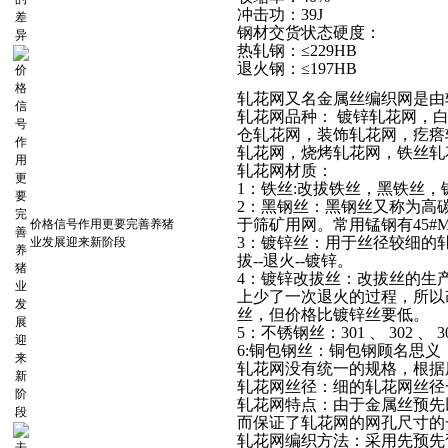
冲击功：39J
钢材交货状态硬度：
热轧钢：≤229HB
退火钢：≤197HB
轧花网又名
金属丝编织网
是由
轧花网品种： 镀锌轧花网，
仓轧花网，装饰轧花网，疙瘩
轧花网，烧烤轧花网，铁丝轧
轧花网材质：
1：铁丝:改拔铁丝，黑铁丝，
2：黑钢丝：黑钢丝又称为高
于筛矿用网。常用锰钢有45#Mn
价格信号作用更要完善养猪
3：镀锌丝：用于丝径较细的轧
业发展迎来新阶段
拔--退火--镀锌。
4：镀锌改拔丝：改拔丝的生产
上少了一次退火的过程，所以
丝，但价格比镀锌丝要低。
5：不锈钢丝：301 、 302 、 304
6:铜包钢丝：铜包钢顾名思
轧花网没有统一的规格，根据
轧花网丝径：细的轧花网丝径一般在
轧花网特点：由于金属丝预先
而保证了轧花网的网孔尺寸的
轧花网编织方法：采用先预先