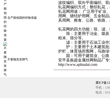
波纹编织、双向平面编织、双
轧花网编织方式：整织轧花，
轧花网用途： 广泛用于矿业
用网、烧结炉用网、五金制品
去产能他国的经验借鉴
具用网、粮食、公路、铁路、
轧花网的四大功能：筛、滤、
筛：主要用于冶金、煤炭、
粉末、筛分等。
滤：主要用于石油工业作泥
护：主要用于土木建筑批水
护栏，体育场所围网，马路绿
固：可用于建筑业、公路、
不要随意发脾气
安平县振超金属丝网制品厂专
http://www.aphualai.com
冀ICP备12
手机：1302
电话：0318