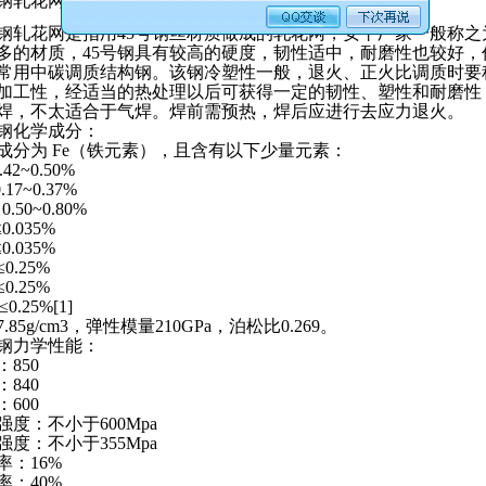
钢
轧花网
是指用45号钢丝材质做成的轧花网，安平厂家一般称
多的材质，45号钢具有较高的硬度，韧性适中，耐磨性也较好，
常用中碳调质结构钢。该钢冷塑性一般，退火、正火比调质时要
加工性，经适当的热处理以后可获得一定的韧性、塑性和耐磨性
焊，不太适合于气焊。焊前需预热，焊后应进行去应力退火。
号钢化学成分：
成分为 Fe（铁元素），且含有以下少量元素：
42~0.50%
.17~0.37%
.50~0.80%
0.035%
0.035%
≤0.25%
≤0.25%
0.25%[1]
.85g/cm3，弹性模量210GPa，泊松比0.269。
号钢力学性能：
850
840
600
强度：不小于600Mpa
强度：不小于355Mpa
率：16%
率：40%