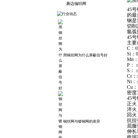
裹边编织网
45号
的最
钢是
切削
氩弧
45
主要
C：0.
Si：0
用铜丝网为什么屏蔽信号好
Mn：0
P： ≤
S： ≤
Cr：
Ni：
Cu：≤
密度7
45
正火：
淬火：
回火：
抗拉
铜丝网与镀铜网的差异
屈服
伸长
收缩